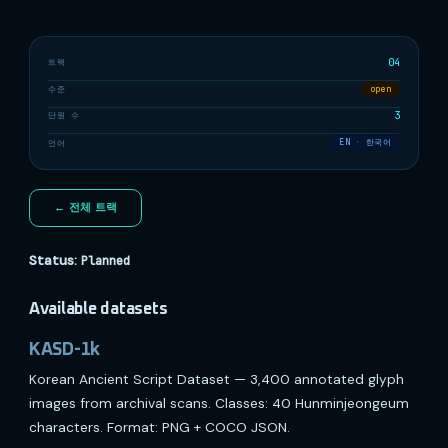
04
트랙
수준
open
3
단원 수
언어
EN · 한국어
← 전체 트랙
Status:
Planned
Available datasets
KASD-1k
Korean Ancient Script Dataset — 3,400 annotated glyph
images from archival scans. Classes: 40 Hunminjeongeum
characters. Format: PNG + COCO JSON.